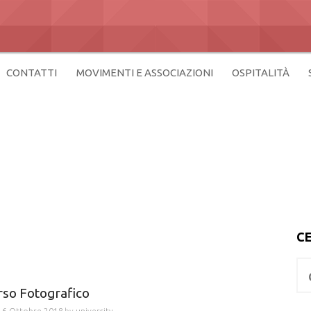
CONTATTI
MOVIMENTI E ASSOCIAZIONI
OSPITALITÀ
rsitaria di Firenze
 Curia
C
R
i
so Fotografico
c
e
n
6 Ottobre 2018
by
university