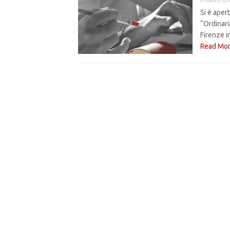
Si è aper
“Ordinari
Firenze i
Read Mo