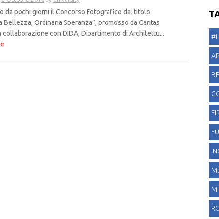
r
to da pochi giorni il Concorso Fotografico dal titolo
T
c
a Bellezza, Ordinaria Speranza”, promosso da Caritas
a
n collaborazione con DIDA, Dipartimento di Architettu...
p
#L
re
e
r
A
:
B
C
FI
FU
I
ME
MI
R