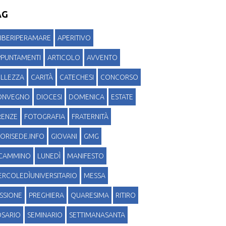
AG
IBERIPERAMARE
APERITIVO
PPUNTAMENTI
ARTICOLO
AVVENTO
ELLEZZA
CARITÀ
CATECHESI
CONCORSO
ONVEGNO
DIOCESI
DOMENICA
ESTATE
RENZE
FOTOGRAFIA
FRATERNITÀ
ORISEDE.INFO
GIOVANI
GMG
NCAMMINO
LUNEDÌ
MANIFESTO
RCOLEDÌUNIVERSITARIO
MESSA
SSIONE
PREGHIERA
QUARESIMA
RITIRO
OSARIO
SEMINARIO
SETTIMANASANTA