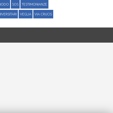
INODO
SOS
TESTIMONIANZE
IVERSITARI
VEGLIA
VIA CRUCIS