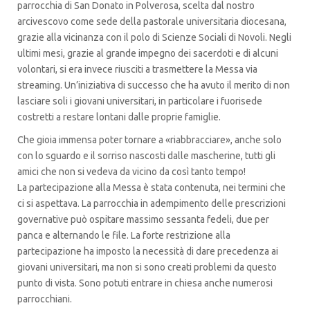
parrocchia di San Donato in Polverosa, scelta dal nostro
arcivescovo come sede della pastorale universitaria diocesana,
grazie alla vicinanza con il polo di Scienze Sociali di Novoli. Negli
ultimi mesi, grazie al grande impegno dei sacerdoti e di alcuni
volontari, si era invece riusciti a trasmettere la Messa via
streaming. Un’iniziativa di successo che ha avuto il merito di non
lasciare soli i giovani universitari, in particolare i fuorisede
costretti a restare lontani dalle proprie famiglie.
Che gioia immensa poter tornare a «riabbracciare», anche solo
con lo sguardo e il sorriso nascosti dalle mascherine, tutti gli
amici che non si vedeva da vicino da così tanto tempo!
La partecipazione alla Messa è stata contenuta, nei termini che
ci si aspettava. La parrocchia in adempimento delle prescrizioni
governative può ospitare massimo sessanta fedeli, due per
panca e alternando le file. La forte restrizione alla
partecipazione ha imposto la necessità di dare precedenza ai
giovani universitari, ma non si sono creati problemi da questo
punto di vista. Sono potuti entrare in chiesa anche numerosi
parrocchiani.