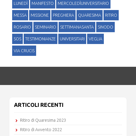
LUNEDÌ
MANIFESTO
MERCOLEDÌUNIVERSITARIO
MESSA
MISSIONE
PREGHIERA
QUARESIMA
RITIRO
ROSARIO
SEMINARIO
SETTIMANASANTA
SINODO
SOS
TESTIMONIANZE
UNIVERSITARI
VEGLIA
VIA CRUCIS
ARTICOLI RECENTI
Ritiro di Quaresima 2023
Ritiro di Avvento 2022