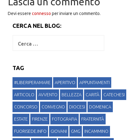
Lascia un commento
Devi essere
connesso
per inviare un commento.
CERCA NEL BLOG:
R
i
c
e
r
TAG
c
a
p
#LIBERIPERAMARE
APERITIVO
APPUNTAMENTI
e
r
ARTICOLO
AVVENTO
BELLEZZA
CARITÀ
CATECHESI
:
CONCORSO
CONVEGNO
DIOCESI
DOMENICA
ESTATE
FIRENZE
FOTOGRAFIA
FRATERNITÀ
FUORISEDE.INFO
GIOVANI
GMG
INCAMMINO