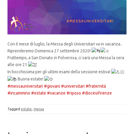
Con il mese di luglio, la Messa degli Universitari va in vacanza..
Riprenderemo Domenica 27 settembre 2020!
Frattempo, a San Donato in Polverosa, ci sarà una Messa la sera
alle ore 21
In bocchissima per gli ultimi esami della sessione estiva!
Buona estate!
#messauniversitari
#giovani
#universitari
#fraternità
#incammino
#estate
#vacanze
#riposo
#diocesifirenze
Tagged
estate
,
messa